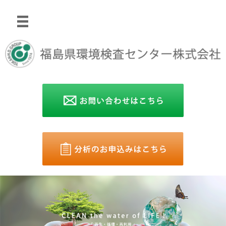
コ
ン
テ
ン
ツ
へ
ス
キ
ッ
プ