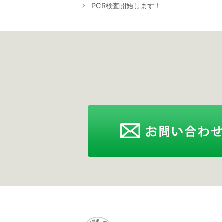
稿
ゴ
PCR検査開始します！
ナ
リ
ビ
ー
ゲ
ー
シ
ョ
ン