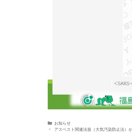
カ
お知らせ
投
テ
アスベスト関連法規（大気汚染防止法）