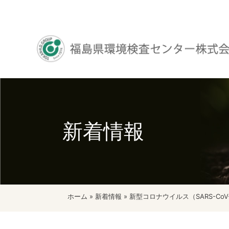
コ
ン
テ
ン
新着情報
ツ
へ
ス
キ
ッ
ホーム
»
新着情報
»
新型コロナウイルス（SARS-CoV
プ